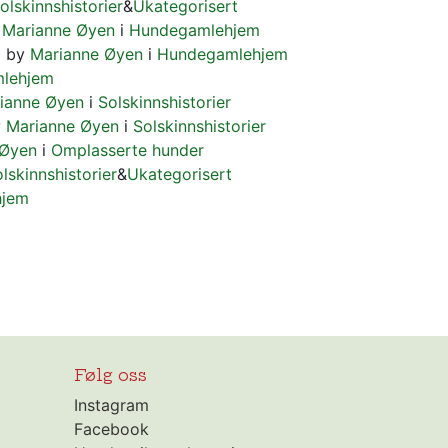
olskinnshistorier
&
Ukategorisert
Marianne Øyen
i
Hundegamlehjem
)
by
Marianne Øyen
i
Hundegamlehjem
lehjem
ianne Øyen
i
Solskinnshistorier
y
Marianne Øyen
i
Solskinnshistorier
 Øyen
i
Omplasserte hunder
lskinnshistorier
&
Ukategorisert
hjem
Følg oss
Instagram
Facebook