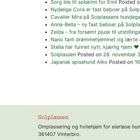
Sorg ble til solskinn for Emil
Posted 
Nydelige Cora er fast beboer på Sol
Cavalier Mira på Solplassens hundeg
Anna-Bella – ny fast beboer på Solpl
Zelda – fra forsømt pjusk til utstilling
Nano fant drømmehjemmet og lærte r
Stella har funnet nytt, kjærlig hjem ❤️
Solplassen
Posted on
28. november 
Japansk spisshund Aiko
Posted on
16
Solplassen
Omplassering og hvilehjem for eierløse hu
361407 Vinterbro.