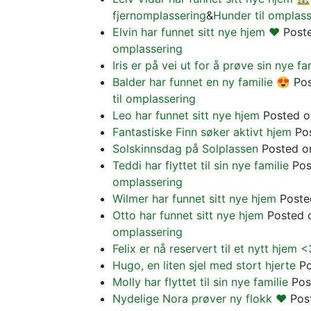
fjernomplassering
&
Hunder til omplass
Elvin har funnet sitt nye hjem ❤️
Post
omplassering
Iris er på vei ut for å prøve sin nye fa
Balder har funnet en ny familie 😍
Po
til omplassering
Leo har funnet sitt nye hjem
Posted 
Fantastiske Finn søker aktivt hjem
Po
Solskinnsdag på Solplassen
Posted 
Teddi har flyttet til sin nye familie
Po
omplassering
Wilmer har funnet sitt nye hjem
Post
Otto har funnet sitt nye hjem
Posted
omplassering
Felix er nå reservert til et nytt hjem <
Hugo, en liten sjel med stort hjerte
P
Molly har flyttet til sin nye familie
Pos
Nydelige Nora prøver ny flokk ❤️
Pos