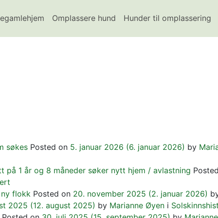
egamlehjem
Omplassere hund
Hunder til omplassering
em søkes
Posted on
5. januar 2026
(6. januar 2026)
by
Mari
t på 1 år og 8 måneder søker nytt hjem / avlastning
Poste
ert
ny flokk
Posted on
20. november 2025
(2. januar 2026)
b
ust 2025
(12. august 2025)
by
Marianne Øyen
i
Solskinnshis
Posted on
30. juli 2025
(15. september 2025)
by
Marianne