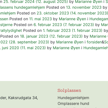
on
25. februar 2024
(12. august 2025)
by
Marianne Øyen
i
S
plassens hundegamlehjem
Posted on
13. november 2023
by
amlehjem
Posted on
23. oktober 2023
(14. november 2023
assen
Posted on
11. mai 2023
by
Marianne Øyen
i
Hundegam
sstjerne
Posted on
6. februar 2023
(7. februar 2023)
by
Mar
allylydighet
Posted on
1. februar 2023
(1. februar 2023)
b
Posted on
18. januar 2023
(12. februar 2023)
by
Marianne
2022
(28. september 2023)
by
Marianne Øyen
i
forsiden
&
So
. juni 2020
(11. mai 2023)
by
Marianne Øyen
i
Hundegamle
Solplassen
nder, Kaksrudgata 34,
Hundegamlehjem
Omplassere hund