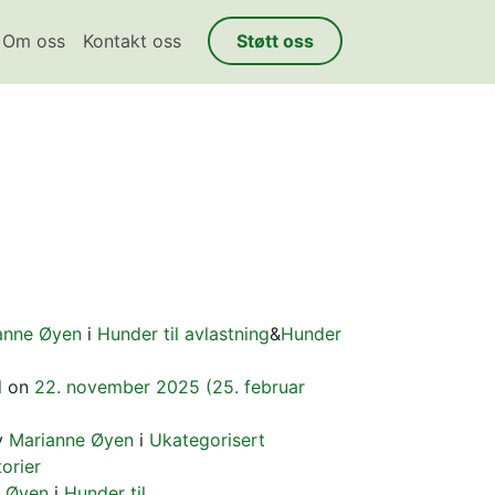
Om oss
Kontakt oss
Støtt oss
anne Øyen
i
Hunder til avlastning
&
Hunder
d on
22. november 2025
(25. februar
y
Marianne Øyen
i
Ukategorisert
torier
 Øyen
i
Hunder til