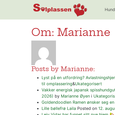
Solplassen
Hund
Om: Marianne
Posts by Marianne:
Lyst på en utfordring? Avlastningshj
til omplassering
&
Ukategorisert
Vakker energisk japansk spisshundgut
2026)
by
Marianne Øyen
i
Ukategoris
Goldendoodlen Ramen ønsker seg en 
Lille bøllefrø Laila
Posted on
12. aug
Leiv Vidar har funnet sitt nye hjem 🏡