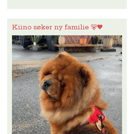
Kiino søker ny familie 🐻🧡