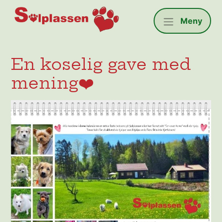
Solplassen
Meny
En koselig gave med
mening❤️