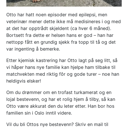
Otto har hatt noen episoder med epilepsi, men
veterinær mener dette ikke må medisineres i og med
at det har opptrådt skjeldent (ca hver 6 måned).
Bortsett fra dette er helsen hans er god – han har
nettopp fått en grundig sjekk fra topp til tå og det
var ingenting å bemerke.
Etter kjemisk kastrering har Otto lagt på seg litt, så
vi håper hans nye familie kan hjelpe ham tilbake til
matchvekten med riktig fôr og gode turer – noe han
heldigvis elsker!
Om du drømmer om en trofast turkamerat og en
lojal bestevenn, og har et rolig hjem å tilby, så kan
Otto være akkurat den du leter etter. Han bor hos
familien sin i Oslo inntil videre.
Vil du bli Ottos nye bestevenn? Skriv en mail til