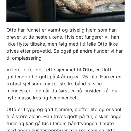
Otto har funnet er varmt og trivelig hjem som han
prøver ut de neste ukene. Hvis det fungerer vil han
ikke flytte tilbake, men følg med i tilfelle Otto ikke
trives etter prøvetid. Se også på andre hunder vi har
til omplassering
Vi leter etter det rette hjemmet til
Otto
, en flott
goldendoodle-gutt på 4 år og ca. 25 kilo. Han er en
trofast sjel som knytter sterke bånd til sine
mennesker – og når du først er på innsiden, får du
nyte masse kos og hengivenhet.
Otto er trygg og god hjemme, bjeffer lite og er vant
til å være alene. Han trives godt på tur, elsker lange
turer og kan gå løs utenom båndtvangen. I møte
med andre hunder oppfører han seg som en ekte