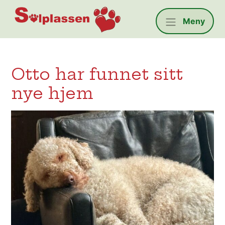
Solplassen
Meny
Otto har funnet sitt
nye hjem