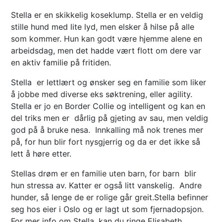
Stella er en skikkelig koseklump. Stella er en veldig
stille hund med lite lyd, men elsker å hilse på alle
som kommer. Hun kan godt være hjemme alene en
arbeidsdag, men det hadde vært flott om dere var
en aktiv familie på fritiden.
Stella er lettlært og ønsker seg en familie som liker
å jobbe med diverse eks søktrening, eller agility.
Stella er jo en Border Collie og intelligent og kan en
del triks men er dårlig på gjeting av sau, men veldig
god på å bruke nesa. Innkalling må nok trenes mer
på, for hun blir fort nysgjerrig og da er det ikke så
lett å høre etter.
Stellas drøm er en familie uten barn, for barn blir
hun stressa av. Katter er også litt vanskelig. Andre
hunder, så lenge de er rolige går greit.Stella befinner
seg hos eier i Oslo og er lagt ut som fjernadopsjon.
For mer info om Stella, kan du ringe Elisabeth