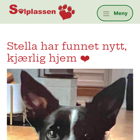
Solplassen
Meny
Stella har funnet nytt,
kjærlig hjem ❤️