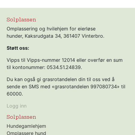
Solplassen
Omplassering og hvilehjem for eierløse
hunder, Kaksrudgata 34, 361407 Vinterbro.
Støtt oss:
Vipps til Vipps-nummer 12014 eller overfør en sum
til kontonummer: 0534.51.24839.
Du kan også gi grasrotandelen din til oss ved å
sende en SMS med «grasrotandelen 997080734» til
60000.
Logg inn
Solplassen
Hundegamlehjem
Omplassere hund