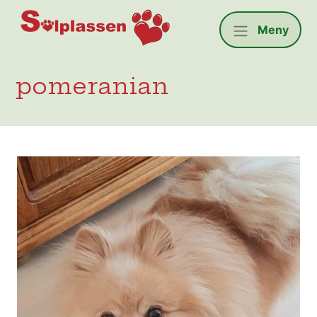
Solplassen
Meny
pomeranian