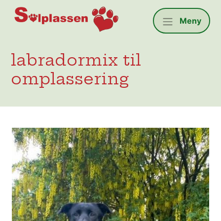
Solplassen
Meny
labradormix til
omplassering