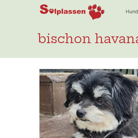
Solplassen
Hund
bischon havana