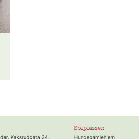
Solplassen
nder, Kaksrudgata 34,
Hundegamlehjem