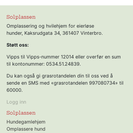
Solplassen
Omplassering og hvilehjem for eierløse
hunder, Kaksrudgata 34, 361407 Vinterbro.
Støtt oss:
Vipps til Vipps-nummer 12014 eller overfør en sum
til kontonummer: 0534.51.24839.
Du kan også gi grasrotandelen din til oss ved å
sende en SMS med «grasrotandelen 997080734» til
60000.
Logg inn
Solplassen
Hundegamlehjem
Omplassere hund