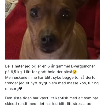
Bella heter jeg og er en 5 år gammel Dvergpincher
på 6,5 kg. I litt for godt hold der altså😉
Menneskene mine har blitt syke begge to, så derfor
trenger jeg et nytt trygt hjem med masse kos, tur og
omsorg❤️
Den siste tiden har vært litt kaotisk med alt som har
skjedd rundt meg, det har jeg blitt litt stressa og