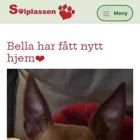
Solplassen
Meny
Bella har fått nytt
hjem❤️