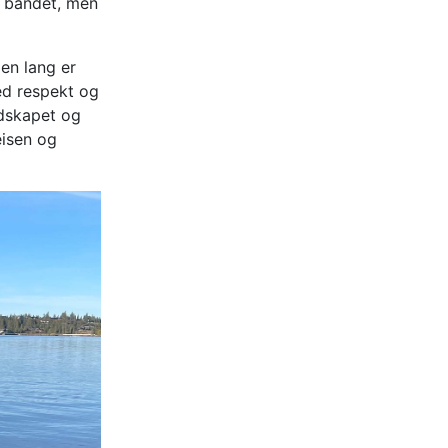
i båndet, men
gen lang er
ed respekt og
ndskapet og
eisen og