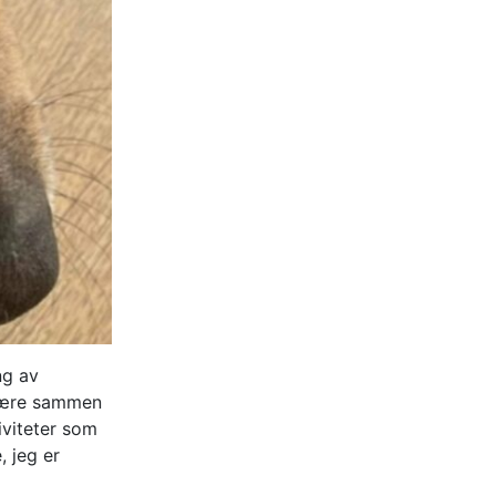
ng av
 være sammen
tiviteter som
, jeg er