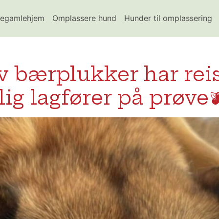
egamlehjem
Omplassere hund
Hunder til omplassering
v bærplukker har reist
lig lagfører på prøve