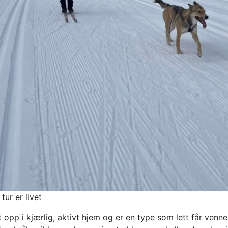
tur er livet
 opp i kjærlig, aktivt hjem og er en type som lett får venn