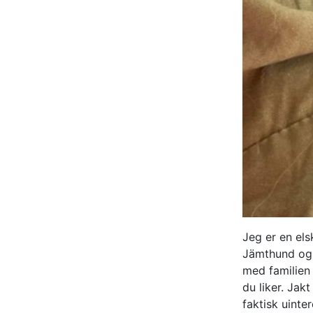
Jeg er en els
Jämthund og 
med familien 
du liker. Jak
faktisk uinte