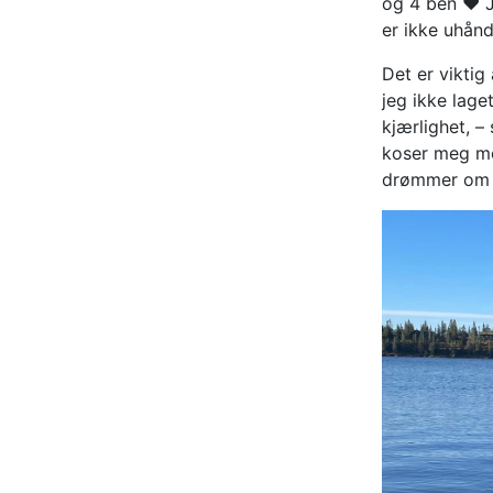
og 4 ben ❤️ J
er ikke uhånd
Det er viktig 
jeg ikke lag
kjærlighet, –
koser meg med
drømmer om 