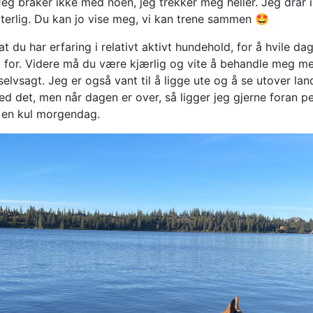
eg bråker ikke med noen, jeg trekker meg heller. Jeg drar 
terlig. Du kan jo vise meg, vi kan trene sammen 🤩
at du har erfaring i relativt aktivt hundehold, for å hvile da
et for. Videre må du være kjærlig og vite å behandle meg m
 selvsagt. Jeg er også vant til å ligge ute og å se utover la
 det, men når dagen er over, så ligger jeg gjerne foran p
en kul morgendag.