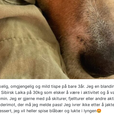
kelig, omgjengelig og mild tispe på bare 3år. Jeg en blandi
Sibirsk Laika på 30kg som elsker å være i aktivitet og å
min. Jeg er gjerne med på skiturer, fjellturer eller andre ak
t derimot, der må jeg melde pass! Jeg ivrer ikke etter å jakte
ressert, jeg vil heller spise blåbær og lukte i lyngen🤩