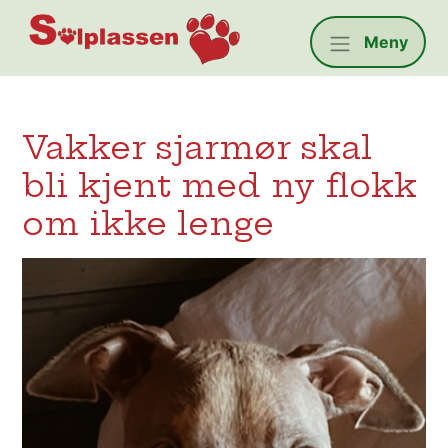
Solplassen
Meny
Vakker sjarmør skal
bli kjent med ny flokk
om ikke lenge