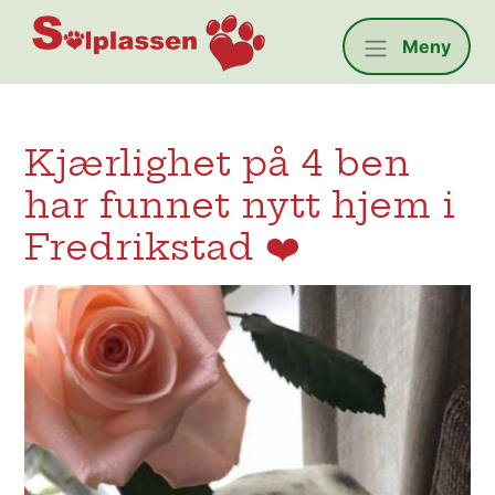
Solplassen
Meny
Kjærlighet på 4 ben
har funnet nytt hjem i
Fredrikstad ❤️