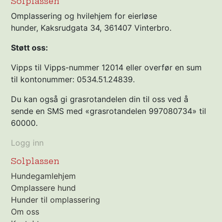
Solplassen
Omplassering og hvilehjem for eierløse
hunder, Kaksrudgata 34, 361407 Vinterbro.
Støtt oss:
Vipps til Vipps-nummer 12014 eller overfør en sum
til kontonummer: 0534.51.24839.
Du kan også gi grasrotandelen din til oss ved å
sende en SMS med «grasrotandelen 997080734» til
60000.
Logg inn
Solplassen
Hundegamlehjem
Omplassere hund
Hunder til omplassering
Om oss