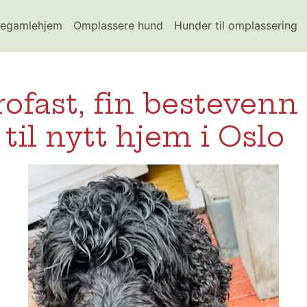
egamlehjem
Omplassere hund
Hunder til omplassering
rofast, fin bestevenn
 til nytt hjem i Oslo