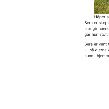
Håper a
Sera er skept
eier gir henn
går hun stolt 
Sera er vant 
vil så gjerne
hund i hjemm