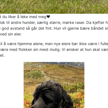
t du liker å leke med meg❤️
isk til andre hunder, særlig større, mørke raser. Da kjefter
e god avstand så går det fint. Hun vil gjerne bære båndet si
ved sin eier.
til å være hjemme alene, men nye eiere bør ikke være i full
 være med flokken sin mest mulig. Vi ønsker at hun skal væ
et.