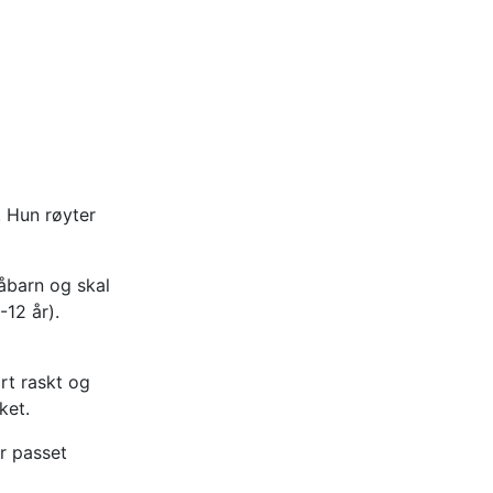
. Hun røyter
åbarn og skal
12 år).
rt raskt og
ket.
r passet