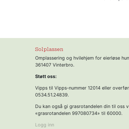
Solplassen
Omplassering og hvilehjem for eierløse hu
361407 Vinterbro.
Støtt oss:
Vipps til Vipps-nummer 12014 eller overfø
0534.51.24839.
Du kan også gi grasrotandelen din til oss
«grasrotandelen 997080734» til 60000.
Logg inn