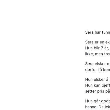
Sera har funne
Sera er en ek
Hun blir 7 år
ikke, men tre
Sera elsker 
derfor få kom
Hun elsker å k
Hun kan bjef
setter pris p
Hun går godt
henne. De lek