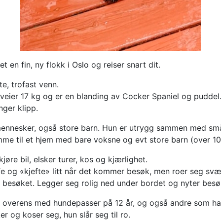
t en fin, ny flokk i Oslo og reiser snart dit.
te, trofast venn.
, veier 17 kg og er en blanding av Cocker Spaniel og puddel
nger klipp.
mennesker, også store barn. Hun er utrygg sammen med sm
me til et hjem med bare voksne og evt store barn (over 10-
jøre bil, elsker turer, kos og kjærlighet.
fe og «kjefte» litt når det kommer besøk, men roer seg svæ
å besøket. Legger seg rolig ned under bordet og nyter besø
 overens med hundepasser på 12 år, og også andre som ha
er og koser seg, hun slår seg til ro.