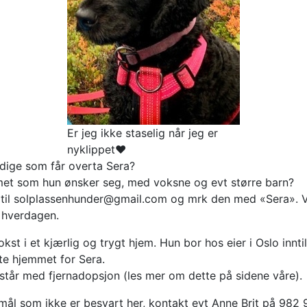
Er jeg ikke staselig når jeg er
nyklippet❤️
ldige som får overta Sera?
et som hun ønsker seg, med voksne og evt større barn?
 til solplassenhunder@gmail.com og mrk den med «Sera». Vi 
i hverdagen.
kst i et kjærlig og trygt hjem. Hun bor hos eier i Oslo innt
tte hjemmet for Sera.
står med fjernadopsjon (les mer om dette på sidene våre).
mål som ikke er besvart her, kontakt evt Anne Brit på 982 