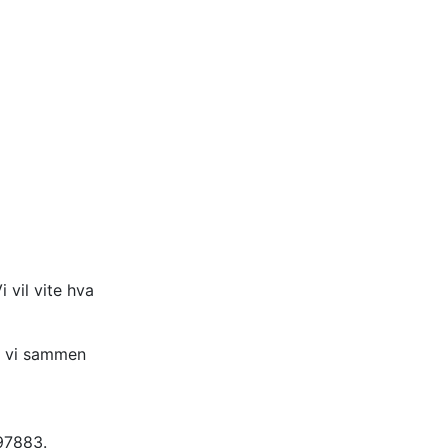
vil vite hva
il vi sammen
97883.