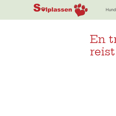
Solplassen
Hund
En t
reist