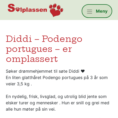
Solplassen
Meny
Diddi – Podengo
portugues – er
omplassert
Søker drømmehjemmet til søte Diddi ❤️
En liten glatthåret Podengo portugues på 3 år som
veier 3,5 kg .
En nydelig, frisk, livsglad, og utrolig blid jente som
elsker turer og mennesker . Hun er snill og grei med
alle hun møter på sin vei.