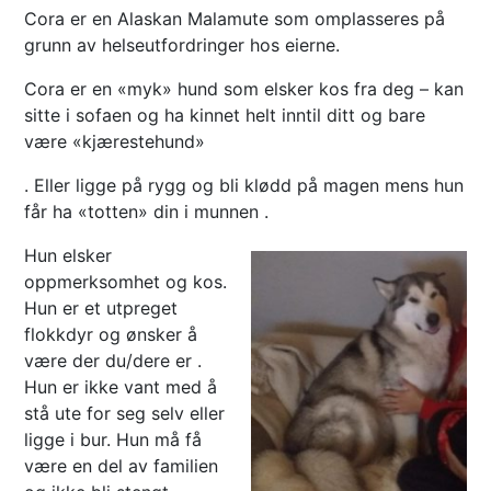
Cora er en Alaskan Malamute som omplasseres på
grunn av helseutfordringer hos eierne.
Cora er en «myk» hund som elsker kos fra deg – kan
sitte i sofaen og ha kinnet helt inntil ditt og bare
være «kjærestehund»
. Eller ligge på rygg og bli klødd på magen mens hun
får ha «totten» din i munnen .
Hun elsker
oppmerksomhet og kos.
Hun er et utpreget
flokkdyr og ønsker å
være der du/dere er .
Hun er ikke vant med å
stå ute for seg selv eller
ligge i bur. Hun må få
være en del av familien