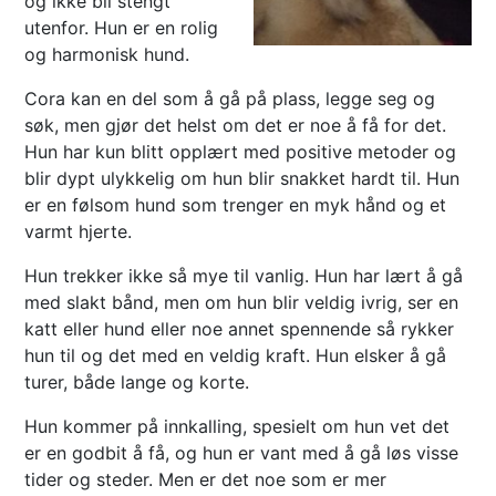
og ikke bli stengt
utenfor. Hun er en rolig
og harmonisk hund.
Cora kan en del som å gå på plass, legge seg og
søk, men gjør det helst om det er noe å få for det.
Hun har kun blitt opplært med positive metoder og
blir dypt ulykkelig om hun blir snakket hardt til. Hun
er en følsom hund som trenger en myk hånd og et
varmt hjerte.
Hun trekker ikke så mye til vanlig. Hun har lært å gå
med slakt bånd, men om hun blir veldig ivrig, ser en
katt eller hund eller noe annet spennende så rykker
hun til og det med en veldig kraft. Hun elsker å gå
turer, både lange og korte.
Hun kommer på innkalling, spesielt om hun vet det
er en godbit å få, og hun er vant med å gå løs visse
tider og steder. Men er det noe som er mer